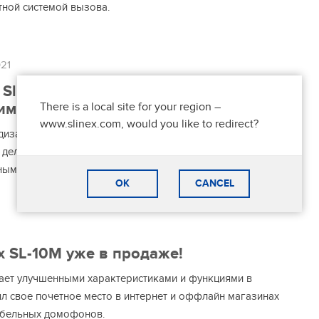
тной системой вызова.
21
Slinex SL-10IPTHD: видеодомофон с
There is a local site for your region –
ими возможностями!
www.slinex.com, would you like to redirect?
дизайн и широкий набор важнейших функций для
делает выбор Slinex SL-10IPTHD максимально простым
ным.
OK
CANCEL
 SL-10M уже в продаже!
ает улучшенными характеристиками и функциями в
ял свое почетное место в интернет и оффлайн магазинах
табельных домофонов.