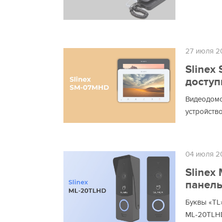
27 июля 2
Slinex
досту
Видеодомо
устройств
04 июля 2
Slinex
панель
Буквы «TL»
ML-20TLHD