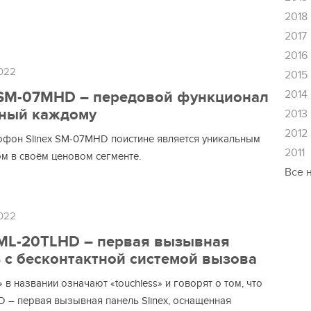
2018
2017
2016
022
2015
2014
 SM-07MHD – передовой функционал
пный каждому
2013
2012
фон Slinex SM-07MHD поистине является уникальным
2011
ом в своём ценовом сегменте.
Все 
022
 ML-20TLHD – первая вызывная
 с бесконтактной системой вызова
 в названии означают «touchless» и говорят о том, что
 – первая вызывная панель Slinex, оснащенная