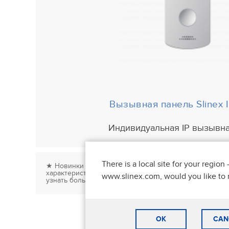
Вызывная панель Slinex 
Индивидуальная IP вызывна
There is a local site for your region 
★ Новинки домофонов и вызывных панелей Slinex в 
характеристики ✔ Поддержка клиентов 24/7 ✔ Низкие 
www.slinex.com, would you like to 
узнать больше!
OK
CAN