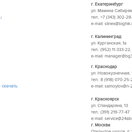
г. Екатеринбург
ул. Мамина Сибиряк
u
тел.: +7 (343) 302-28
e-mail: slinex@bighik.
г. Калининград
ул. Курганская, 1а
тел.: (952) 11-333-22
e-mail: manager@bg3
г. Краснодар
ул. Новокузнечная, 
тел.: 8 (918) 070-25-
–
скачать
e-mail: samoylov@n-2
г. Красноярск
ул. Спандаряна, 13
тел.: (391) 219-77-47
e-mail: service@24ab
г. Москва
Открытое шоссе, д. 1