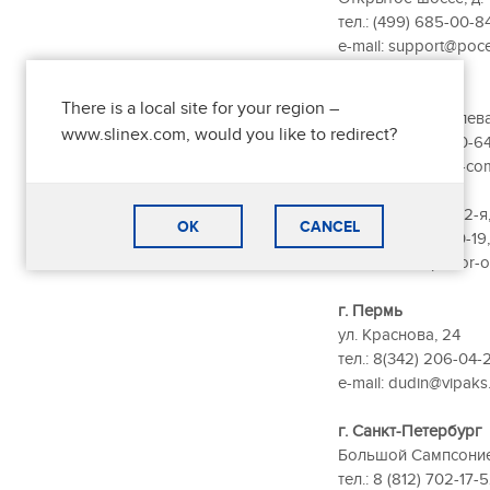
тел.: (499) 685-00-8
e-mail: support@poce
г. Москва
There is a local site for your region –
площадь Журавлева, 
www.slinex.com, would you like to redirect?
тел.: (495) 380-20-6
e-mail: hello@ami-co
г. Новосибирск
ул. Станционная 2-я,
OK
CANCEL
тел.: (383) 304-90-1
e-mail: tech@pribor-o
г. Пермь
ул. Краснова, 24
тел.: 8(342) 206-04-
e-mail: dudin@vipaks
г. Санкт-Петербург
Большой Сампсониевс
тел.: 8 (812) 702-17-