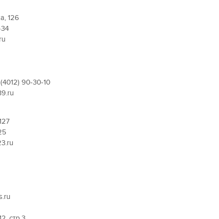
а, 126
-34
ru
, (4012) 90-30-10
9.ru
127
25
3.ru
s.ru
2, стр.3