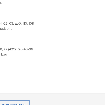
ru
, 02, 03, доб. 110, 108
medsb.ru
-01, +7 (4212) 20-40-06
-b.ru