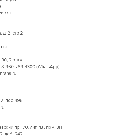
4
ntr.ru
д. 2, стр.2
4
m.ru
 30, 2 этаж
9, 8-960-789-4300 (WhatsApp)
hrana.ru
22, доб 496
.ru
кий пр., 70, лит. "В", пом. 3Н
52, доб. 242