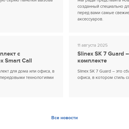
ную серию панелей вызова
Мы рады представить нов
созданный специально д
перед вами самые свежи
аксессуаров.
11 августа 2025
мплект с
Slinex SK 7 Guard
 Smart Call
комплекте
лект для дома или офиса, в
Slinex SK 7 Guard – это 
с передовыми технологиями
офиса, в котором стиль 
Все новости