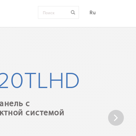
Ru
-20TLHD
анель с
ктной системой