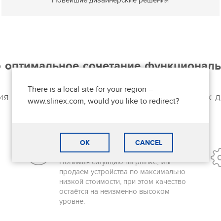
то оптимальное сочетание функциональ
дизайна.
There is a local site for your region –
ия предъявляют современные пользователи к 
www.slinex.com, would you like to redirect?
OK
CANCEL
НИЗКАЯ ЦЕНА
Понимая ситуацию на рынке, мы
продаём устройства по максимально
низкой стоимости, при этом качество
остаётся на неизменно высоком
уровне.