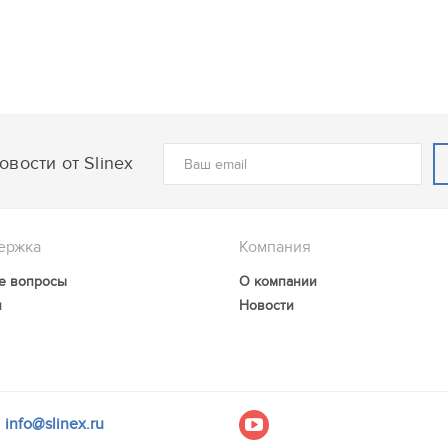
вости от Slinex
ержка
Компания
е вопросы
О компании
и
Новости
info@slinex.ru