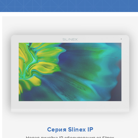
Серия Slinex IP
Новая линейка IP оборудования от Slinex