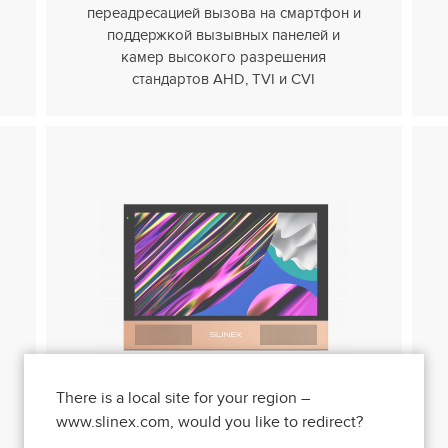
переадресацией вызова на смартфон и
поддержкой вызывных панелей и
камер высокого разрешения
стандартов AHD, TVI и CVI
There is a local site for your region –
Видеодомофон
Sonik 10
www.slinex.com, would you like to redirect?