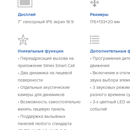
Cтиль твоего настроения
В комплекте Slinex Sonik 7 Cloud вы найдете 2 яркие с
панели, которые сможете менять в зависимости от наст
Дисплей
Размеры
сочетании с черным и белым основным цветом корпуса
7” сенсорный IPS экран 16:9
176×133×20 мм
множество комбинаций расцветок.
Адаптируйте ваш видеодомофон под любой интерьер, 
подчеркнув свою индивидуальность.
Уникальные функции
Дополнительные 
Впечатляющий звук
• Переадресация вызова на
• Программная дет
Звучание видеодомофона удивит даже самых прихотли
приложение Slinex Smart Call
движения
Sonik 7 Cloud установлены 2 динамика по 2 ватта, кото
• Два динамика на лицевой
• Включение и отк
отдельной акустической камере.
поверхности
звука выбора элем
Благодаря этому, видеодомофон звучит громко и насы
• Отдельные акустические
• 3 звуковых режим
Акустическая камера снижает уровень шумов и делает 
камеры для динамиков
разного времени с
объемным.
• Возможность самостоятельно
• 3-х цветный LED 
менять лицевую панель
событий
MP3 мелодии в ĸачестве мелодии вызова
• Поддержка вызывных
Устанавливайте любимые mp3 мелодии в качестве звон
панелей любого стандарта