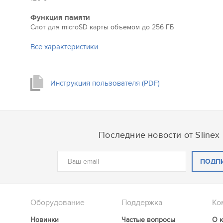
Позаботьтесь о вашей безопасности
Ваш дом всегда будет в безопасности. Sonik 7 Cloud об
Функция памяти
программным детектором движения, а также поддерж
Слот для microSD карты объемом до 256 ГБ
аппаратных датчиков. Вы сможете настроить полноцен
Все характеристики
наблюдения и всегда быть в курсе того, что происходит
Инструкция пользователя (PDF)
Последние новости от Slinex
ПОДП
Оборудование
Поддержка
Ко
Новинки
Частые вопросы
О 