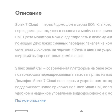
Описание
Sonik 7 Cloud – первый домофон в серии SONIK, в кото
переадресация входящего вызова на мобильное прилож
Call. Цвета монитора можно адаптировать к любому ин
помощью двух ярких сменных передних панелей из ком
сочетании с основными черным и белым цветами устрой
широкий выбор цветовых комбинаций.
Slinex Smart Call – современная платформа на базе эко
позволяющая переадресовывать вызовы прямо на ва
Домофон Sonik 7 Cloud стал первым устройством, кот
поддерживает новое приложение Slinex Smart Call, обес
удобное и надежное управление видеодомофоном с м
телефона.
Полное описание