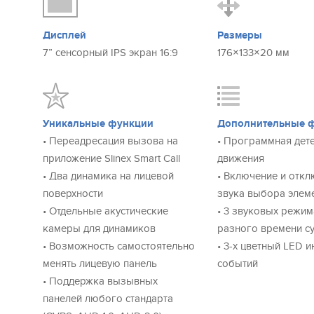
Cтиль твоего настроения
В комплекте Slinex Sonik 7 Cloud вы найдете 2 яркие с
панели, которые сможете менять в зависимости от наст
Дисплей
Размеры
сочетании с черным и белым основным цветом корпуса
7” сенсорный IPS экран 16:9
176×133×20 мм
множество комбинаций расцветок.
Адаптируйте ваш видеодомофон под любой интерьер, 
подчеркнув свою индивидуальность.
Уникальные функции
Дополнительные 
Впечатляющий звук
• Переадресация вызова на
• Программная дет
Звучание видеодомофона удивит даже самых прихотли
приложение Slinex Smart Call
движения
Sonik 7 Cloud установлены 2 динамика по 2 ватта, кото
• Два динамика на лицевой
• Включение и отк
отдельной акустической камере.
поверхности
звука выбора элем
Благодаря этому, видеодомофон звучит громко и насы
• Отдельные акустические
• 3 звуковых режим
Акустическая камера снижает уровень шумов и делает 
камеры для динамиков
разного времени с
объемным.
• Возможность самостоятельно
• 3-х цветный LED 
менять лицевую панель
событий
MP3 мелодии в ĸачестве мелодии вызова
• Поддержка вызывных
Устанавливайте любимые mp3 мелодии в качестве звон
панелей любого стандарта