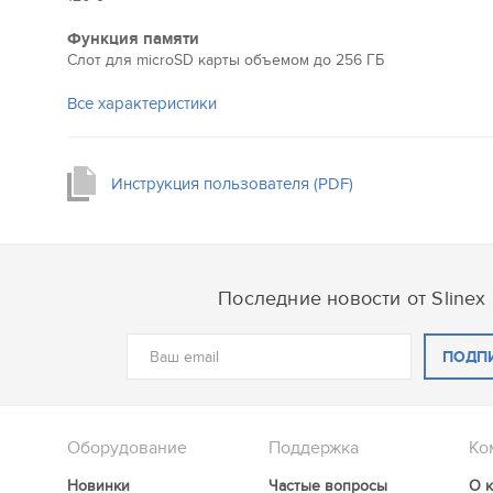
Позаботьтесь о вашей безопасности
Ваш дом всегда будет в безопасности. Sonik 7 Cloud об
Функция памяти
программным детектором движения, а также поддерж
Слот для microSD карты объемом до 256 ГБ
аппаратных датчиков. Вы сможете настроить полноцен
Все характеристики
наблюдения и всегда быть в курсе того, что происходит
Инструкция пользователя (PDF)
Последние новости от Slinex
ПОДП
Оборудование
Поддержка
Ко
Новинки
Частые вопросы
О 