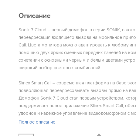
Описание
Sonik 7 Cloud – первый домофон в серии SONIK, в кото
переадресация входящего вызова на мобильное прилож
Call. Цвета монитора можно адаптировать к любому ин
помощью двух ярких сменных передних панелей из ком
сочетании с основными черным и белым цветами устрой
широкий выбор цветовых комбинаций.
Slinex Smart Call – современная платформа на базе эко
позволяющая переадресовывать вызовы прямо на ва
Домофон Sonik 7 Cloud стал первым устройством, кот
поддерживает новое приложение Slinex Smart Call, обес
удобное и надежное управление видеодомофоном с м
телефона.
Полное описание