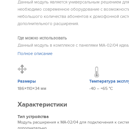
Данный модуль является универсальным решением для 
необходимо современное оборудование с возможност
небольшого количества абонентов к домофонной сист
дополнительного расширения.
Где можно использовать
Данный модуль в комплексе с панелями MA-02/04 идеа
установки в небольшом многоквартирном комплексе, а
Полное описание
небольшим количеством сотрудников или частной комп
может быть установлено как внутри, так и снаружи пом
Устройство стабильно работает в широком диапазоне т
до +65 °C.
Размеры
Температура экспл
186×110×34 мм
-40 – +65 °C
Внешний вид и камера
Модуль изготовлен в корпусе из шлифованного алюми
Характеристики
в одном цветовом решении – «серебро». Универсальн
Тип устройства
будет дополнять основную панель и украсит собой со
Модуль расширения к MA-02/04 для подключения к систем
экстерьер здания.
дополнительно