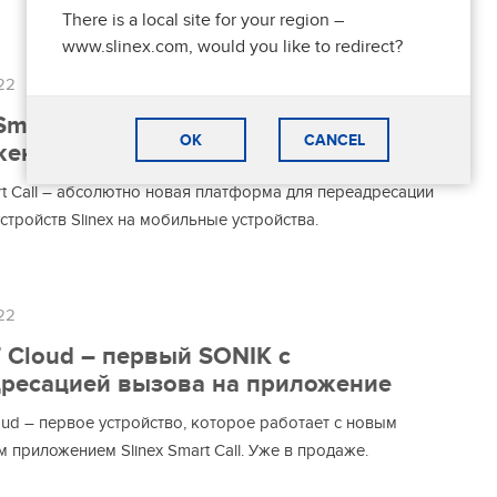
There is a local site for your region –
www.slinex.com, would you like to redirect?
22
 Smart Call: по-настоящему умное
OK
CANCEL
ение для переадресации
rt Call – абсолютно новая платформа для переадресации
стройств Slinex на мобильные устройства.
22
7 Cloud – первый SONIK с
ресацией вызова на приложение
oud – первое устройство, которое работает с новым
приложением Slinex Smart Call. Уже в продаже.