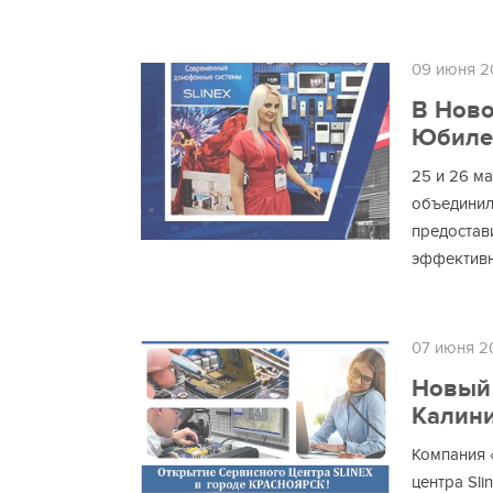
09 июня 2
В Ново
Юбилей
25 и 26 м
объединил
предостав
эффектив
07 июня 2
Новый 
Калини
Компания 
центра Sli