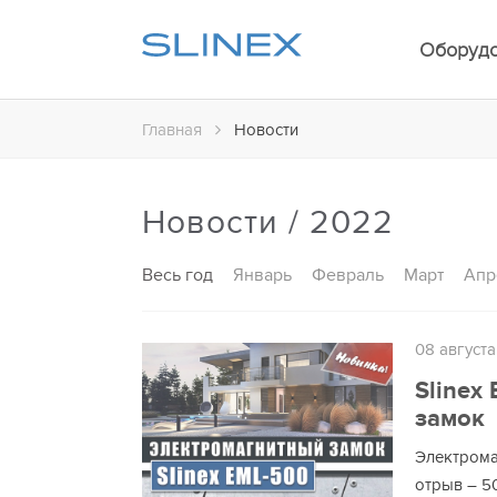
Оборуд
Главная
Новости
Новости / 2022
Весь год
Январь
Февраль
Март
Апр
08 август
Slinex
замок
Электрома
отрыв – 50