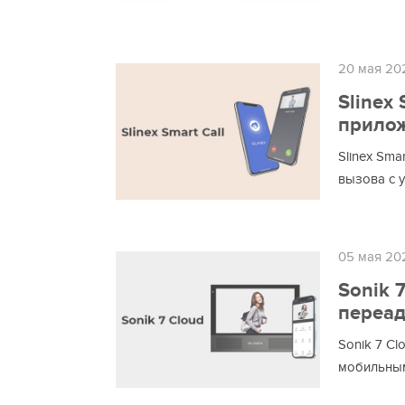
20 мая 20
Slinex
прилож
Slinex Sma
вызова с у
05 мая 20
Sonik 
переад
Sonik 7 Cl
мобильным 