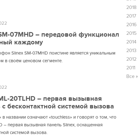
2018
2017
022
2016
2015
 SM-07MHD – передовой функционал
пный каждому
2014
2013
фон Slinex SM-07MHD поистине является уникальным
2012
ом в своём ценовом сегменте.
2011
Все 
022
 ML-20TLHD – первая вызывная
 с бесконтактной системой вызова
 в названии означают «touchless» и говорят о том, что
 – первая вызывная панель Slinex, оснащенная
тной системой вызова.