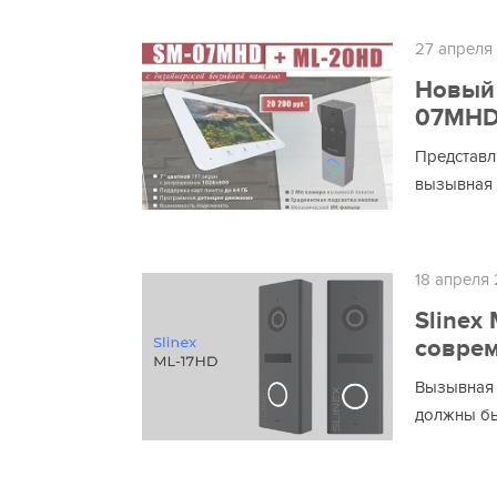
27 апреля
Новый 
07MHD 
Представл
вызывная 
18 апреля
Slinex
совре
Вызывная п
должны бы