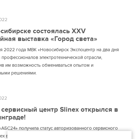
022
сибирске состоялась XXV
ная выставка «Город света»
ая 2022 года МВК «Новосибирск Экспоцентр на два дня
 профессионалов электротехнической отрасли,
ив им возможность обмениваться опытом и
ными решениями.
022
сервисный центр Slinex открылся в
нграде!
«АБС24» получила статус авторизованного сервисного
nex в городе Красноярск.