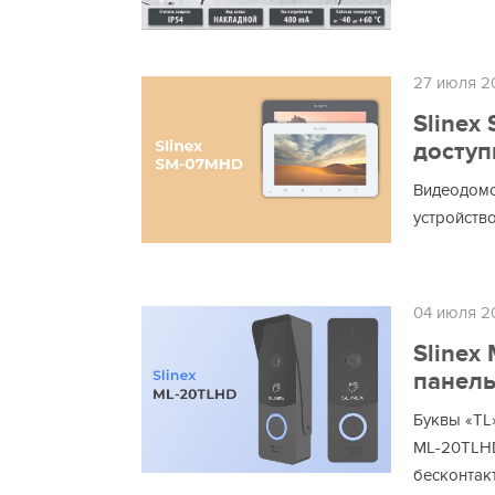
27 июля 2
Slinex
досту
Видеодомо
устройств
04 июля 2
Slinex
панель
Буквы «TL»
ML-20TLHD
бесконтак