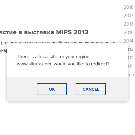
2018
2017
2016
астие в выставке MIPS 2013
2015
2014
й раз прошла одна из крупнейших специализированных
2013
ународная выставка «Охрана, безопасность и
There is a local site for your region –
2012
www.slinex.com, would you like to redirect?
2011
Все 
OK
CANCEL