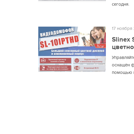
сегодня.
17 ноября 
Slinex
цветно
Управляйт
оснащён ф
помощью пр