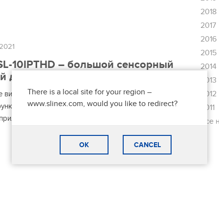
2018
2017
2016
2021
2015
 SL-10IPTHD – большой сенсорный
2014
й дисплей и алюминиевый корпус!
2013
There is a local site for your region –
2012
е видеодомофоном из любой точки мира! SL-10IPTHD
www.slinex.com, would you like to redirect?
ункцией переадресации вызова на смартфон с
2011
иложения Slinex Cloud Call.
Все 
OK
CANCEL