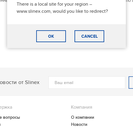
енных решений для дома, офиса, коттеджей и ЖК. И теперь – по 
There is a local site for your region –
www.slinex.com, would you like to redirect?
OK
CANCEL
вости от Slinex
ержка
Компания
е вопросы
О компании
и
Новости