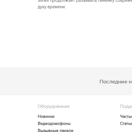
Slinex продолжает развивать линейку соврем
духу времени.
Последние но
Оборудование
Подд
Новинки
Часты
Видеодомофоны
Стать
Вызывные панели