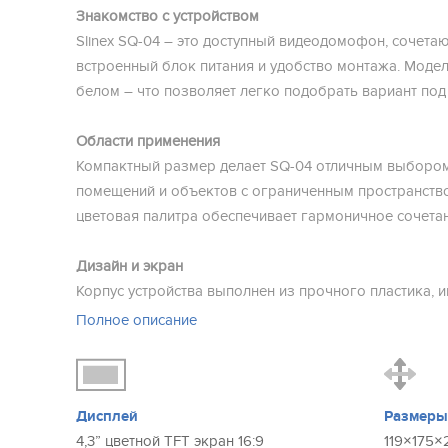
Знакомство с устройством
Slinex SQ-04 – это доступный видеодомофон, сочета
встроенный блок питания и удобство монтажа. Модель
белом – что позволяет легко подобрать вариант под
Области применения
Компактный размер делает SQ-04 отличным выбором 
помещений и объектов с ограниченным пространство
цветовая палитра обеспечивает гармоничное сочета
Дизайн и экран
Корпус устройства выполнен из прочного пластика, 
предназначен для настенного монтажа. Все необход
Полное описание
в комплект. 4-дюймовый ЖК-дисплей с разрешением 
яркое и контрастное изображение.
Подключение и совместимость
Дисплей
Размер
SQ-04 поддерживает работу с большинством аналог
4,3” цветной TFT экран 16:9
119×175×