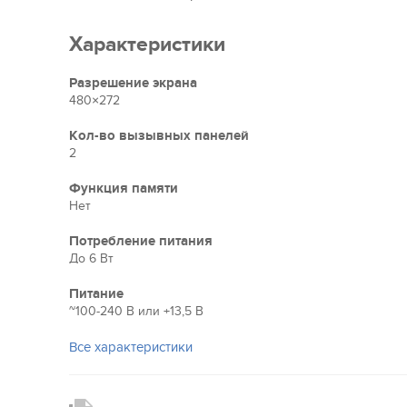
и NTSC. Это позволяет легко интегрировать устройс
видеонаблюдения и расширять ее функционал.
Характеристики
Разрешение экрана
Заключение
480×272
Slinex SQ-04 – это надежное и практичное решение, 
простоту управления и минималистичный дизайн. Мод
Кол-во вызывных панелей
видеодомофон с базовыми возможностями и гармо
2
Функция памяти
Нет
Потребление питания
До 6 Вт
Питание
~100-240 B или +13,5 В
Все характеристики