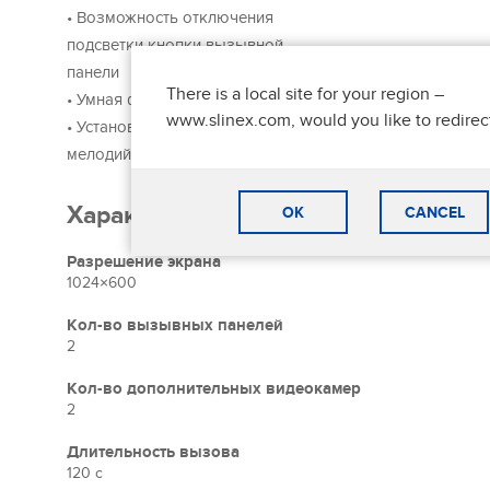
аналоговыми вызывными панелями.
• Возможность отключения
Кроме того, домофон поддерживает до 3-х мониторов 
подсветки кнопки вызывной
панели
There is a local site for your region –
Позаботьтесь о вашей безопасности
• Умная фоторамка
www.slinex.com, would you like to redirec
Ваш дом всегда будет в безопасности. Sonik 7 облада
• Установка любых MP3
детектором движения, а также поддерживает подключ
мелодий вызова
датчиков. Вы сможете настроить полноценную систему
всегда быть в курсе того, что происходит за дверью.
Характеристики
OK
CANCEL
Разрешение экрана
1024×600
Кол-во вызывных панелей
2
Кол-во дополнительных видеокамер
2
Длительность вызова
120 c