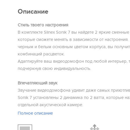
Описание
Cтиль твоего настроения
В комплекте Slinex Sonik 7 вы найдете 2 яркие сменные
которые сможете менять в зависимости от настроения. 
черным и белым основным цветом корпуса, вы получи
комбинаций расцветок.
Адаптируйте ваш видеодомофон под любой интерьер, 
подчеркнув свою индивидуальность.
Впечатляющий звук
Звучание видеодомофона удивит даже самых прихотли
Sonik 7 установлены 2 динамика по 2 ватта, которые на
отдельной акустической камере.
Благодаря этому, видеодомофон звучит громко и насы
Полное описание
Акустическая камера снижает уровень шумов и делает 
объемным.