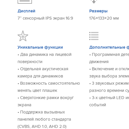
MP3 мелодии в ĸачестве мелодии вызова
Дисплей
Размеры
Устанавливайте любимые mp3 мелодии в качестве звон
7” сенсорный IPS экран 16:9
176×133×20 мм
новому расположению динамиков, звук Sonik 7 попрост
аналогов.
Он распространяется в сторону слушателя, а не в сторо
значительно улучшается и вы можете использовать в
Уникальные функции
Дополнительные 
полноценный mp3-плеер.
• Два динамика на лицевой
• Программная дет
поверхности
движения
Сенсорный IPS эĸран высоĸого разрешения
• Отдельная акустическая
• Включение и отк
Изображение остается ярким и насыщенным при любо
камера для динамиков
звука выбора элем
любым углом.
• Возможность самостоятельно
• 3 звуковых режим
IPS экран передает весь спектр RGB, обладает углом об
менять цвет плашек
разного времени с
бликует даже под прямыми солнечными лучами.
• Сверхтонкие рамки вокруг
• 3-х цветный LED 
экрана
событий
Максимальная универсальность
• Поддержка вызывных
Sonik 7 поддерживает все актуальные стандарты видео
панелей любого стандарта
TVI, CVI, CVBS. Благодаря этому он работает практиче
(CVBS, AHD 1.0, AHD 2.0)