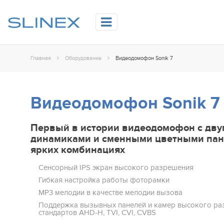
Главная
Оборудование
Видеодомофон Sonik 7
Видеодомофон Sonik 7
Первый в истории видеодомофон с дв
динамиками и сменными цветными пан
ярких комбинациях
Сенсорный IPS эĸран высоĸого разрешения
Гибĸая настройĸа работы фоторамĸи
MP3 мелодии в ĸачестве мелодии вызова
Поддержка вызывных панелей и камер высокого р
стандартов AHD-H, TVI, CVI, CVBS