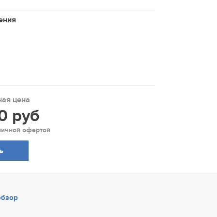
ения
ая цена
0 руб
личной офертой
ть
обзор
идеообзор