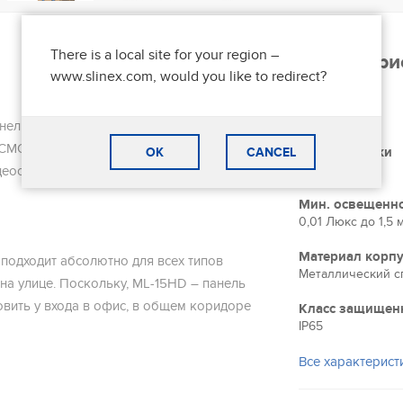
There is a local site for your region –
Характери
www.slinex.com, would you like to redirect?
Тип матрицы
1/2,9" CMOS
анель на одного абонента, оснащённая
й CMOS матрицы с поддержкой формата
Тип подсветки
OK
CANCEL
ИК подсветка
деосигнала и передачу изображения без
Мин. освещенн
0,01 Люкс до 1,5 
Материал корпу
 подходит абсолютно для всех типов
Металлический с
 на улице. Поскольку, ML-15HD – панель
овить у входа в офис, в общем коридоре
Класс защищен
IP65
Все характерист
ся отдельное питание видеокамеры для