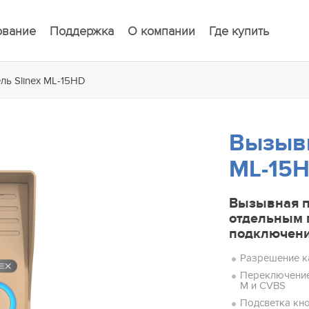
ование
Поддержка
О компании
Где купить
ль Slinex ML-15HD
Вызывн
ML-15
Вызывная п
отдельным 
подключени
Разрешение к
Переключение
M и CVBS
Подсветка кн