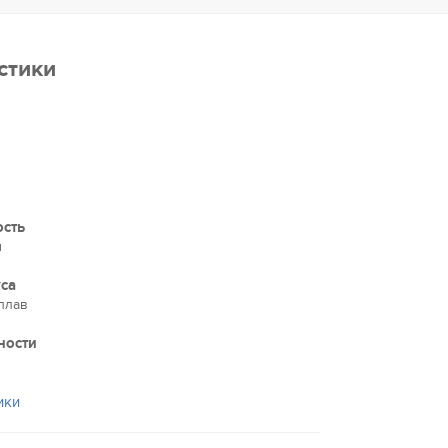
стики
ость
м
са
плав
ности
ики