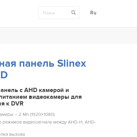
Ru
ая панель Slinex
HD
анель с AHD камерой и
питанием видеокамеры для
я к DVR
амеры – 2 Мп (1920×1080)
 режимов видеосигнала между AHD-H, AHD-
опки вызова