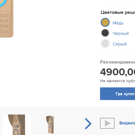
Цветовые реш
Медь
Черный
Серый
Рекомендованн
4900,0
Не является пуб
Где купи
Видео
В