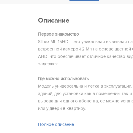
Описание
Первое знакомство
Slinex ML-15HD – это уникальная вызывная п
встроенной камерой 2 Мп на основе цветно
AHD, что обеспечивает отличное качество ви
задержек.
Где можно использовать
Модель универсальна и легка в эксплуатации,
зданий, для установки как в помещении, так и
вызова для одного абонента, её можно устан
или у двери в квартиру.
Особенности данной модели
Полное описание
Отличительной особенностью ML-15HD являет