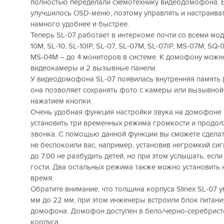
полностью переделали схемотехнику видеодомофона. 
улучшилось OSD-меню, поэтому управлять и настраива
намного удобнее и быстрее.
Теперь SL-07 работает в интеркоме почти со всеми моде
10M, SL-10, SL-10IP, SL-07, SL-07M, SL-07IP, MS-07M, SQ-
MS-04M – до 4 мониторов в системе. К домофону можн
видеокамеры и 2 вызывные панели.
У видеодомофона SL-07 появилась внутренняя память (
она позволяет сохранять фото с камеры или вызывной
нажатием кнопки.
Очень удобная функция настройки звука на домофоне
установить три временных режима громкости и продол
звонка. С помощью данной функции вы сможете сделать
не беспокоили вас, например, установив негромкий сиг
до 7.00 не разбудить детей, но при этом услышать, если
гости. Два остальных режима также можно установить 
время.
Обратите внимание, что толщина корпуса Slinex SL-07 
мм до 22 мм, при этом инженеры встроили блок питани
домофона. Домофон доступен в бело/черно-серебрист
корпуса.