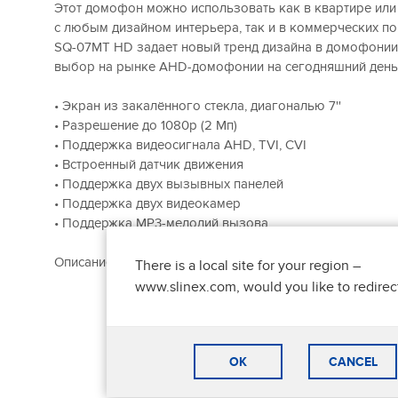
Этот домофон можно использовать как в квартире ил
с любым дизайном интерьера, так и в коммерческих по
SQ-07MT HD задает новый тренд дизайна в домофонии
выбор на рынке AHD-домофонии на сегодняшний день
• Экран из закалённого стекла, диагональю 7''
• Разрешение до 1080p (2 Мп)
• Поддержка видеосигнала AHD, TVI, CVI
• Встроенный датчик движения
• Поддержка двух вызывных панелей
• Поддержка двух видеокамер
• Поддержка MP3-мелодий вызова
Описание и характеристики
Slinex SQ-07MTHD
вы может
There is a local site for your region –
www.slinex.com, would you like to redirec
OK
CANCEL