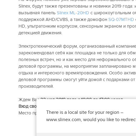
Slinex, будут также презентованы и новинки 2019 года:
вызывная панель
Slinex МL-20HD
с широкоугольным о
поддержкой AHD/CVBS, а также домофон
SQ-07MTHD
HD, ультратонким корпусом, сенсорным экраном и пр
детекцией движения.
Электротехнический форум, организованный компание
зарекомендовал себя как площадка не только для обм
полезных встреч, но и как место для неформального 
деловой программы, на мероприятии запланировано м
отдыха и интересного времяпровождения. Особо актив
деловой программы смогут уйти домой с подарками от
производителей.
Ждем Вас
23 мая 2019 года с 10:00 до 17:00 часов.
Вход свободный. Регистрация на www.electricforum.ru о
There is a local site for your region –
Место проведения: г. Челябинск, ул. Труда, д. 183, ТРК «
www.slinex.com, would you like to redirec