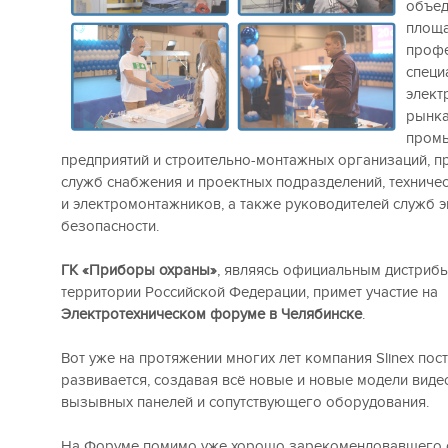
объед
площ
профе
специ
элект
рынка
пром
предприятий и строительно-монтажных организаций, п
служб снабжения и проектных подразделений, техничес
и электромонтажников, а также руководителей служб 
безопасности.
ГК «Приборы охраны»
, являясь официальным дистри
территории Российской Федерации, примет участие на
Электротехническом форуме в Челябинске
.
Вот уже на протяжении многих лет компания Slinex пос
развивается, создавая всё новые и новые модели вид
вызывных панелей и сопутствующего оборудования.
На Форуме помимо уже хорошо зарекомендовавшего 