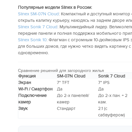
Популярные модели Slinex в России:
Slinex SM-07N Cloud
: Компактный и доступный монитор с
открыть калитку курьеру, находясь на заднем дворе ил
Slinex Sonik 7 Cloud
: Мультимедийный лидер. Великолеп
передние панели и полная поддержка мобильного пр
Slinex Sonik 10
: Флагман с огромным 10-дюймовым IPS 
для больших домов, где нужно четко видеть картинку с
одновременно.
Сравнение решений для загородного жилья
Функция
SM-07N Cloud
Sonik 7 Cloud
Экран
7" TFT
7" IPS
Wi-Fi / Смартфон
Да
Да
Подключение
До 2-х панелей/
До 2-х пан. + 2
камер
камер
кам.
Звук
Стандарт
2.1 (с
сабвуфером)