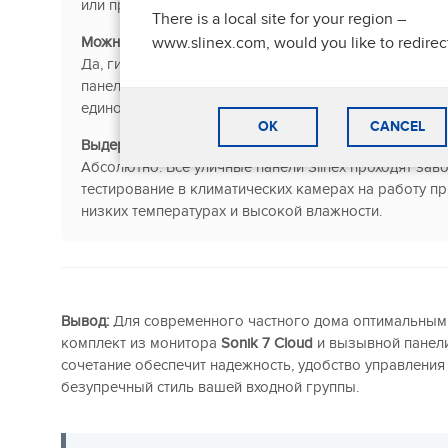
или прямо из интерфейса
Smart Call
на телефоне.
There is a local site for your region –
www.slinex.com, would you like to redirec
Можно ли добавить IP-камеры в систему?
Да, гибридные модели Slinex позволяют объединят
панели с IP-видеонаблюдением для полного контрол
едином интерфейсе.
OK
CANCEL
Выдержит ли панель ML-20HD суровую зиму?
Абсолютно. Все уличные панели Slinex проходят зав
тестирование в климатических камерах на работу п
низких температурах и высокой влажности.
Вывод:
Для современного частного дома оптимальным
комплект из монитора
Sonik 7 Cloud
и вызывной панел
сочетание обеспечит надежность, удобство управления
безупречный стиль вашей входной группы.